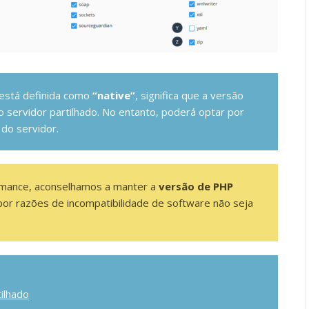
está definida como
“native”
, significa que a versão
do servidor partilhado. No entanto, poderá optar por
 do servidor.
rmance, aconselhamos a manter a
versão de PHP
por razões de incompatibilidade de software não seja
ilhado