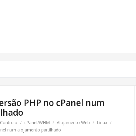
versão PHP no cPanel num
ilhado
 Controlo
/
cPanel/WHM
/
Alojamento Web
/
Linux
/
nel num alojamento partilhado