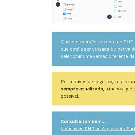
Quando a versão corrente de PHP 
que está a ser utilizada é a nativa 
selecionar uma versão diferente da
Por motivos de segurança e perfo
sempre atualizada
, a menos que 
possível.
Consulte também…
> Variáveis PHP no Alojamento Part