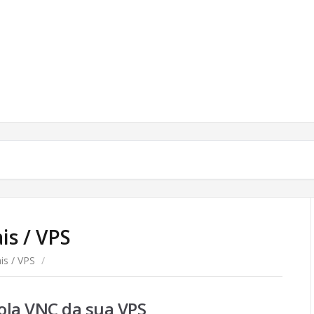
is / VPS
is / VPS
/
ola VNC da sua VPS