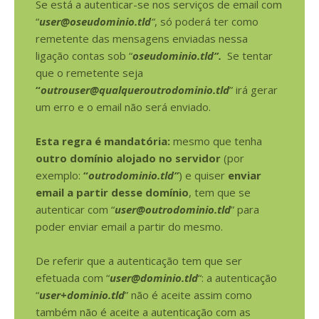
Se está a autenticar-se nos serviços de email com
“
user@oseudominio.tld
“
, só poderá ter como
remetente das mensagens enviadas nessa
ligação contas sob “
oseudominio.tld”.
Se tentar
que o remetente seja
“
outrouser@qualqueroutrodominio.tld
” irá gerar
um erro e o email não será enviado.
Esta regra é mandatória:
mesmo que tenha
outro domínio alojado no servidor
(por
exemplo:
“
outrodominio.tld”
) e quiser
enviar
email a partir desse domínio
, tem que se
autenticar com “
user@outrodominio.tld
” para
poder enviar email a partir do mesmo.
De referir que a autenticação tem que ser
efetuada com “
user@dominio.tld
“: a autenticação
“
user+dominio.tld
” não é aceite assim como
também não é aceite a autenticação com as