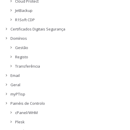
Cloud Protect
JetBackup
R1Soft CDP
Certificados Digitais Segurança
Domínios
Gestão
Registo
Transferência
Email
Geral
myPTisp
Painéis de Controlo
cPanel/WHM
Plesk