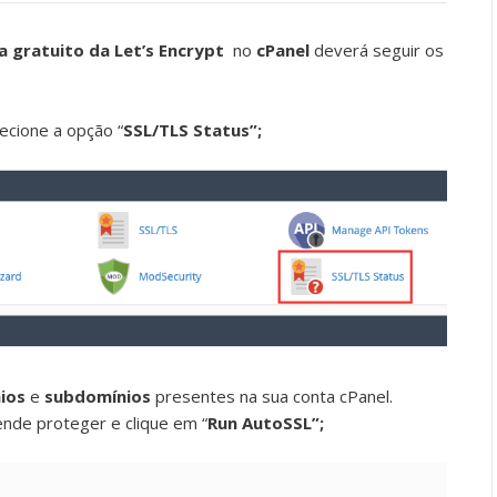
a gratuito da Let’s Encrypt
no
cPanel
deverá seguir os
lecione a opção “
SSL/TLS Status”;
ios
e
subdomínios
presentes na sua conta cPanel.
nde proteger e clique em “
Run AutoSSL”;