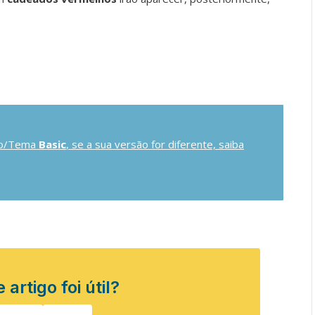
ilo/Tema
Basic
, se a sua versão for diferente, saiba
 artigo foi útil?