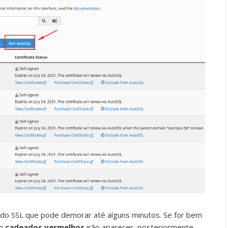
ado SSL que pode demorar até alguns minutos. Se for bem
am
cadeados vermelhos
irão aparecer, posteriormente,