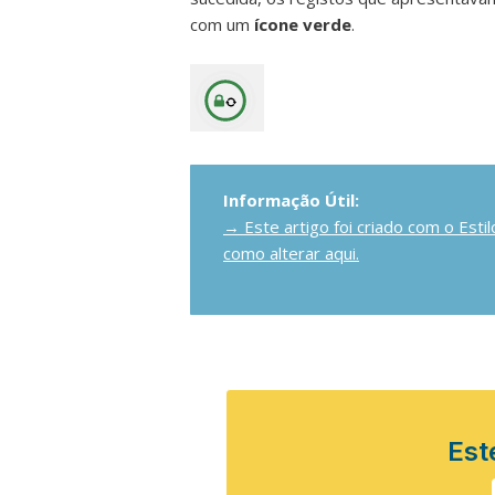
com um
ícone verde
.
Informação Útil:
→ Este artigo foi criado com o Est
como alterar aqui.
Este