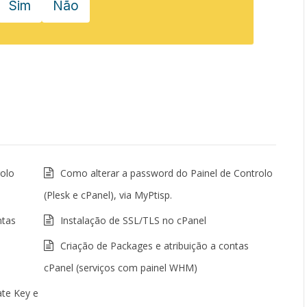
Sim
Não
rolo
Como alterar a password do Painel de Controlo
(Plesk e cPanel), via MyPtisp.
ntas
Instalação de SSL/TLS no cPanel
Criação de Packages e atribuição a contas
cPanel (serviços com painel WHM)
ate Key e