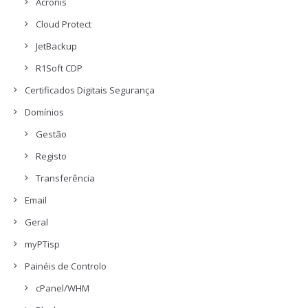
Acronis
Cloud Protect
JetBackup
R1Soft CDP
Certificados Digitais Segurança
Domínios
Gestão
Registo
Transferência
Email
Geral
myPTisp
Painéis de Controlo
cPanel/WHM