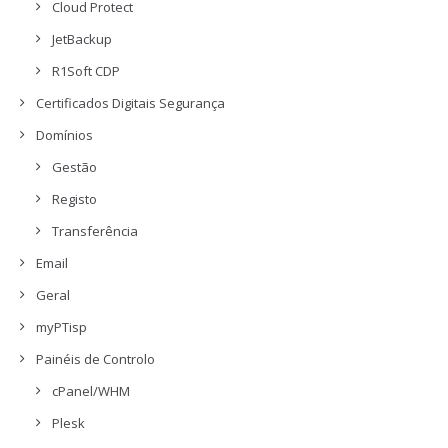
Cloud Protect
JetBackup
R1Soft CDP
Certificados Digitais Segurança
Domínios
Gestão
Registo
Transferência
Email
Geral
myPTisp
Painéis de Controlo
cPanel/WHM
Plesk