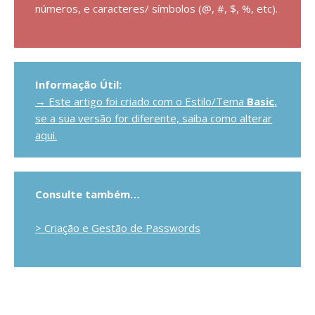
números, e caracteres/ símbolos (@, #, $, %, etc).
Informação Útil:
→ Este artigo foi criado com o Estilo/Tema
Basic
,
se a sua versão for diferente, saiba como alterar
aqui.
Consulte também…
> Criação e Gestão de Passwords