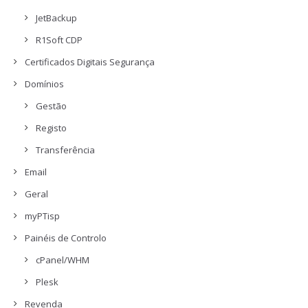
JetBackup
R1Soft CDP
Certificados Digitais Segurança
Domínios
Gestão
Registo
Transferência
Email
Geral
myPTisp
Painéis de Controlo
cPanel/WHM
Plesk
Revenda