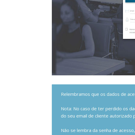
Relembramos que os dados de aces
Nota: No caso de ter perdido os da
do seu email de cliente autorizado
Não se lembra da senha de acesso,