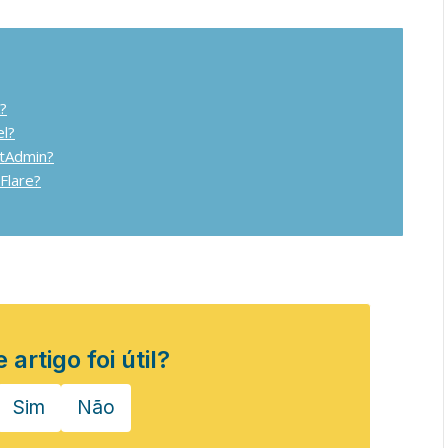
?
el?
ctAdmin?
Flare?
 artigo foi útil?
Sim
Não