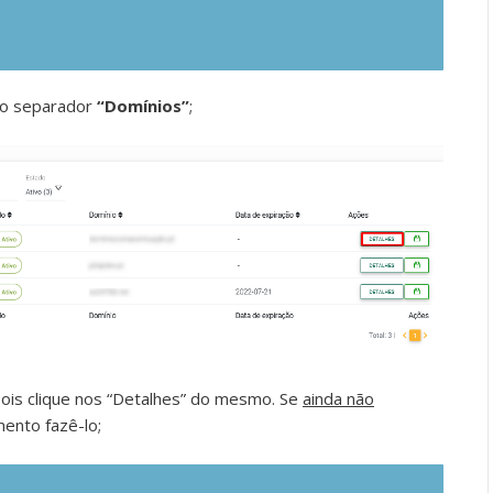
 no separador
“Domínios”
;
pois clique nos “Detalhes” do mesmo. Se
ainda não
ento fazê-lo;